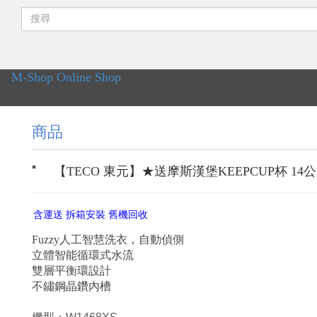
M-Shop Online Shop
商品
【TECO 東元】★送摩斯漢堡KEEPCUP杯 14公
含運送 拆箱安裝 舊機回收
Fuzzy人工智慧洗衣，自動偵側
立體智能循環式水流
雙層平衡環設計
不鏽鋼晶鑽內槽