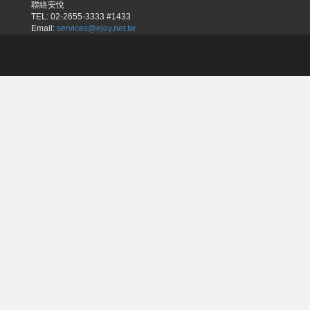
聯絡安悅
TEL: 02-2655-3333 #1433
Email:
services@ejoy.net.tw