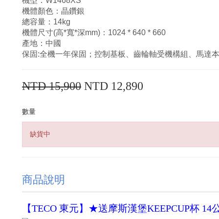
機型：W1468XS
機體顏色：晶鑽銀
總容量：14kg
機體尺寸(高*寬*深mm)：1024 * 640 * 660
產地：中國
保固:全機一年保固；控制基板、齒輪軸受機構組、馬達
NTD 15,900
NTD 12,890
數量
缺貨中
商品說明
【TECO 東元】★送摩斯漢堡KEEPCUP杯 14