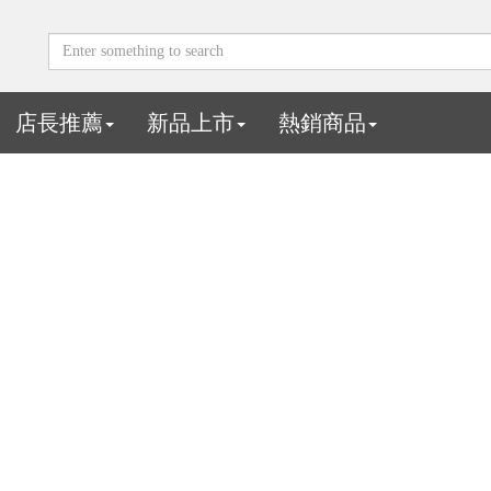
店長推薦
新品上市
熱銷商品