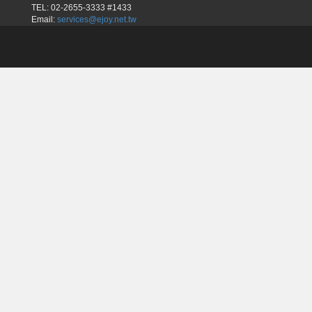
TEL: 02-2655-3333 #1433
Email:
services@ejoy.net.tw