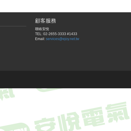
顧客服務
聯絡安悅
TEL: 02-2655-3333 #1433
Email:
services@ejoy.net.tw