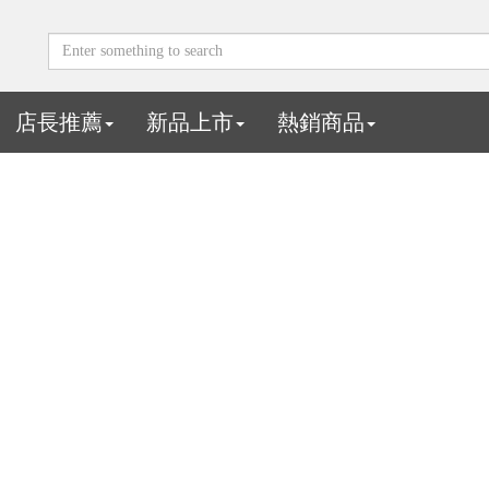
店長推薦
新品上市
熱銷商品