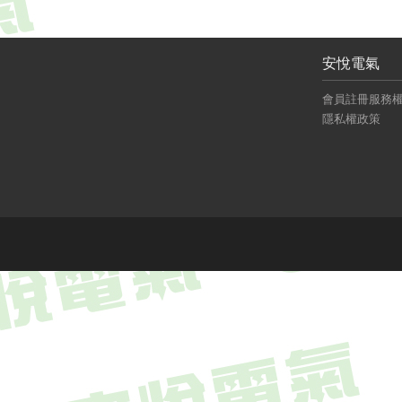
安悅電氣
會員註冊服務
隱私權政策