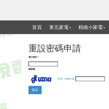
首頁
東元家電
精緻小家電
重設密碼申請
電子郵件
*
驗證碼
取得一組新代碼