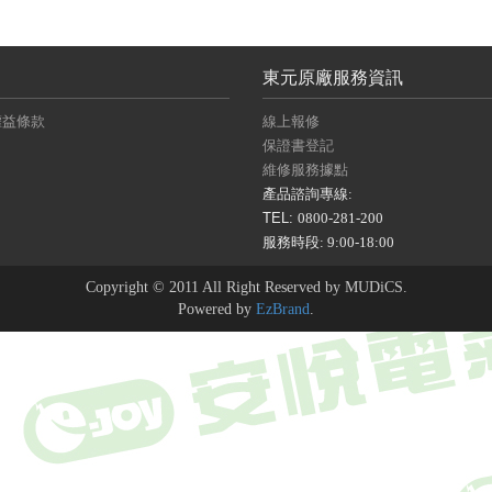
東元原廠服務資訊
權益條款
線上報修
保證書登記
維修服務據點
產品諮詢專線:
TEL:
0800-281-200
服務時段: 9:00-18:00
Copyright © 2011 All Right Reserved by MUDiCS.
Powered by
EzBrand
.