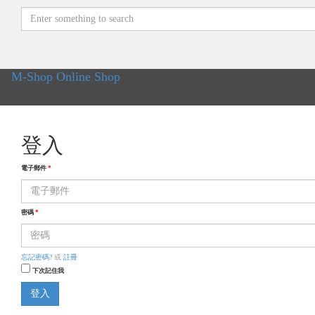
M-Shop Online Shop
登入
電子郵件
*
密碼
*
忘記密碼?
或
註冊
下次記住我
登入